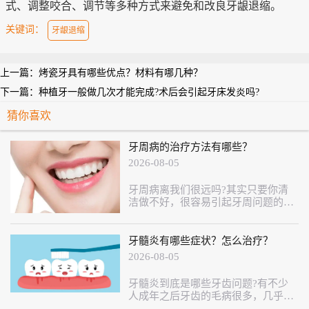
式、调整咬合、调节等多种方式来避免和改良牙龈退缩。
关键词：
牙龈退缩
上一篇：
烤瓷牙具有哪些优点？材料有哪几种？
下一篇：
种植牙一般做几次才能完成?术后会引起牙床发炎吗?
猜你喜欢
牙周病的治疗方法有哪些？
2026-08-05
牙周病离我们很远吗?其实只要你清
洁做不好，很容易引起牙周问题的，
它是引起牙齿松动、脱落的主要原
因，所以大家一定要重视起来!
牙髓炎有哪些症状？怎么治疗？
2026-08-05
牙髓炎到底是哪些牙齿问题?有不少
人成年之后牙齿的毛病很多，几乎大
半的牙齿都是修补过的，有些牙齿坏