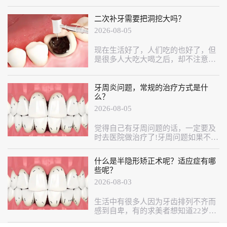
到都不是补牙能修复的。
二次补牙需要把洞挖大吗？
2026-08-05
现在生活好了，人们吃的也好了，但
是很多人大吃大喝之后，却不注意爱
护牙齿，导致牙齿龋坏。好在现在医
学技术也先进，牙齿坏了可以做根管
治疗。
牙周炎问题，常规的治疗方式是什
么？
2026-08-05
觉得自己有牙周问题的话，一定要及
时去医院做治疗了!牙周问题如果不进
行干预的话，是会越来越严重的，牙
周炎治疗要及时。
什么是半隐形矫正术呢？适应症有哪
些呢？
2026-08-03
生活中有很多人因为牙齿排列不齐而
感到自卑，有的求美者想知道22岁的
人能不能做牙齿矫正手术，医生对此